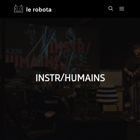
Main m
Search
INSTR/HUMAINS